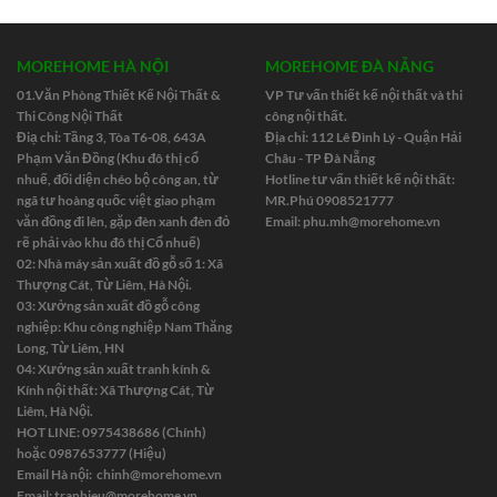
MOREHOME HÀ NỘI
MOREHOME ĐÀ NẴNG
01.Văn Phòng Thiết Kế Nội Thất &
VP Tư vấn thiết kế nội thất và thi
Thi Công Nội Thất
công nội thất.
Điạ chỉ: Tầng 3, Tòa T6-08, 643A
Địa chỉ: 112 Lê Đình Lý - Quận Hải
Phạm Văn Đồng (Khu đô thị cổ
Châu - TP Đà Nẵng
nhuế, đối diện chéo bộ công an, từ
Hotline tư vấn thiết kế nội thất:
ngã tư hoàng quốc việt giao phạm
MR.Phú 0908521777
văn đồng đi lên, gặp đèn xanh đèn đỏ
Email:
phu.mh@morehome.vn
rẽ phải vào khu đô thị Cổ nhuế)
02: Nhà máy sản xuất đồ gỗ số 1: Xã
Thượng Cát, Từ Liêm, Hà Nội.
03: Xưởng sản xuất đồ gỗ công
nghiệp: Khu công nghiệp Nam Thăng
Long, Từ Liêm, HN
04: Xưởng sản xuất tranh kính &
Kính nội thất: Xã Thượng Cát, Từ
Liêm, Hà Nội.
HOT LINE: 0975438686 (Chính)
hoặc 0987653777 (Hiệu)
Email Hà nội:
chinh@morehome.vn
Email:
tranhieu@morehome.vn