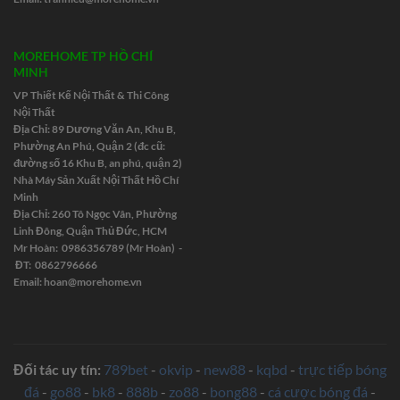
MOREHOME TP HỒ CHÍ
MINH
VP Thiết Kế Nội Thất & Thi Công
Nội Thất
Địa Chỉ: 89 Dương Văn An, Khu B,
Phường An Phú, Quận 2 (đc cũ:
đường số 16 Khu B, an phú, quận 2)
Nhà Máy Sản Xuất Nội Thất Hồ Chí
Minh
Địa Chỉ: 260 Tô Ngọc Vân, Phường
Linh Đông, Quận Thủ Đức, HCM
Mr Hoàn: 0986356789 (Mr Hoàn) -
ĐT: 0862796666
Email:
hoan@morehome.vn
Đối tác uy tín:
789bet
-
okvip
-
new88
-
kqbd
-
trực tiếp bóng
đá
-
go88
-
bk8
-
888b
-
zo88
-
bong88
-
cá cược bóng đá
-