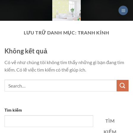
Chuyển
đến
nội
dung
LƯU TRỮ DANH MỤC:
TRANH KÍNH
Không kết quả
Có vẻ như chúng tôi không tìm thấy những gì bạn đang tìm
kiếm. Có lẽ việc tìm kiếm có thể giúp ích.
Tìm kiếm
TÌM
KIẾM