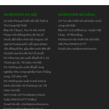
MOREHOME HÀ NỘI
MOREHOME ĐÀ NẴNG
01.Văn Phòng Thiết Kế Nội Thất &
VP Tư vấn thiết kế nội thất và thi
Thi Công Nội Thất
công nội thất.
Điạ chỉ: Tầng 3, Tòa T6-08, 643A
Địa chỉ: 112 Lê Đình Lý - Quận Hải
Phạm Văn Đồng (Khu đô thị cổ
Châu - TP Đà Nẵng
nhuế, đối diện chéo bộ công an, từ
Hotline tư vấn thiết kế nội thất:
ngã tư hoàng quốc việt giao phạm
MR.Phú 0908521777
văn đồng đi lên, gặp đèn xanh đèn đỏ
Email:
phu.mh@morehome.vn
rẽ phải vào khu đô thị Cổ nhuế)
02: Nhà máy sản xuất đồ gỗ số 1: Xã
Thượng Cát, Từ Liêm, Hà Nội.
03: Xưởng sản xuất đồ gỗ công
nghiệp: Khu công nghiệp Nam Thăng
Long, Từ Liêm, HN
04: Xưởng sản xuất tranh kính &
Kính nội thất: Xã Thượng Cát, Từ
Liêm, Hà Nội.
HOT LINE: 0975438686 (Chính)
hoặc 0987653777 (Hiệu)
Email Hà nội:
chinh@morehome.vn
Email:
tranhieu@morehome.vn