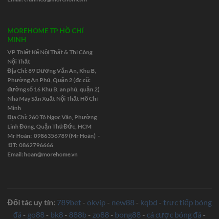
MOREHOME TP HỒ CHÍ
MINH
VP Thiết Kế Nội Thất & Thi Công
Nội Thất
Địa Chỉ: 89 Dương Văn An, Khu B,
Phường An Phú, Quận 2 (đc cũ:
đường số 16 Khu B, an phú, quận 2)
Nhà Máy Sản Xuất Nội Thất Hồ Chí
Minh
Địa Chỉ: 260 Tô Ngọc Vân, Phường
Linh Đông, Quận Thủ Đức, HCM
Mr Hoàn: 0986356789 (Mr Hoàn) -
ĐT: 0862796666
Email:
hoan@morehome.vn
Đối tác uy tín:
789bet
-
okvip
-
new88
-
kqbd
-
trực tiếp bóng
đá
-
go88
-
bk8
-
888b
-
zo88
-
bong88
-
cá cược bóng đá
-