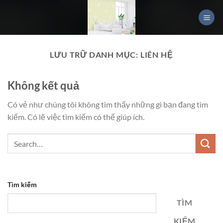
Chuyển
đến
nội
dung
LƯU TRỮ DANH MỤC:
LIÊN HỆ
Không kết quả
Có vẻ như chúng tôi không tìm thấy những gì bạn đang tìm
kiếm. Có lẽ việc tìm kiếm có thể giúp ích.
Tìm kiếm
TÌM
KIẾM